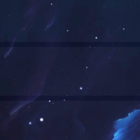
工中心
快3广西-（中国）官
数控车床
模具
网