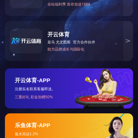
国盛智科2026年第一季度报告
2026-04-30
服务热线
400-684-7900
快3广西-（中国）官网
地 址：江苏省南通市崇川区港闸经济开发区永通路2号
传 真：0513-85603916、0513-85602596
邮 箱：
gszk@ntgszk.com
手机官网